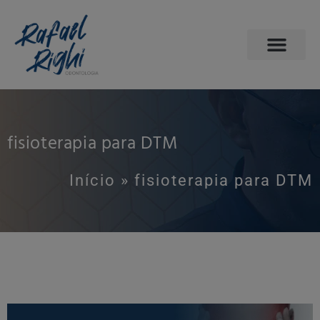
PÁGINA INICIAL
ODONTOLOGIA DO SONO
AGENDE SUA CONSULTA
fisioterapia para DTM
Início
»
fisioterapia para DTM