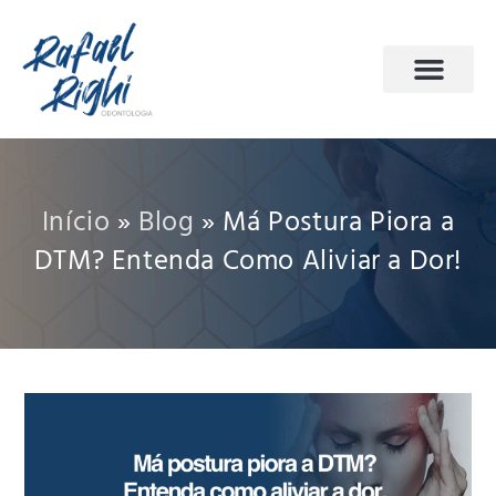
PÁGINA INICIAL
ODONTOLOGIA DO SONO
AGENDE SUA CONSULTA
Início
»
Blog
»
Má Postura Piora a
DTM? Entenda Como Aliviar a Dor!