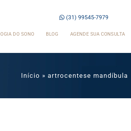
(31) 99545-7979
OGIA DO SONO
BLOG
AGENDE SUA CONSULTA
Início
»
artrocentese mandíbula