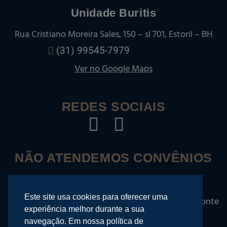
Unidade Buritis
Rua Cristiano Moreira Sales, 150 – sl 701, Estoril – BH
(31) 99545-7979
Ver no Google Maps
REDES SOCIAIS
NÃO ATENDEMOS CONVÊNIOS
Este site usa cookies para oferecer uma
©
2026
| Rafael Righi – Odontologia em Belo Horizonte
experiência melhor durante a sua
Desenvolvido por
navegação. Em nossa política de