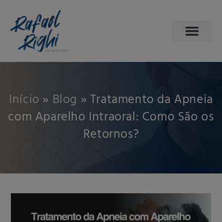
PÁGINA INICIAL
ODONTOLOGIA DO SONO
AGENDE SUA CONSULTA
Início
»
Blog
»
Tratamento da Apneia
com Aparelho Intraoral: Como São os
Retornos?