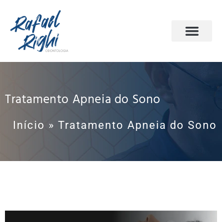
PÁGINA INICIAL
ODONTOLOGIA DO SONO
AGENDE SUA CONSULTA
Tratamento Apneia do Sono
Início
»
Tratamento Apneia do Sono