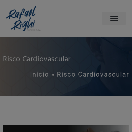
PÁGINA INICIAL
ODONTOLOGIA DO SONO
AGENDE SUA CONSULTA
Risco Cardiovascular
Início
»
Risco Cardiovascular