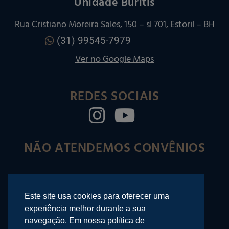
Unidade Buritis
Rua Cristiano Moreira Sales, 150 – sl 701, Estoril – BH
(31) 99545-7979
Ver no Google Maps
REDES SOCIAIS
NÃO ATENDEMOS CONVÊNIOS
©2025 Rafael Righi – Odontologia
Este site usa cookies para oferecer uma
experiência melhor durante a sua
navegação. Em nossa política de