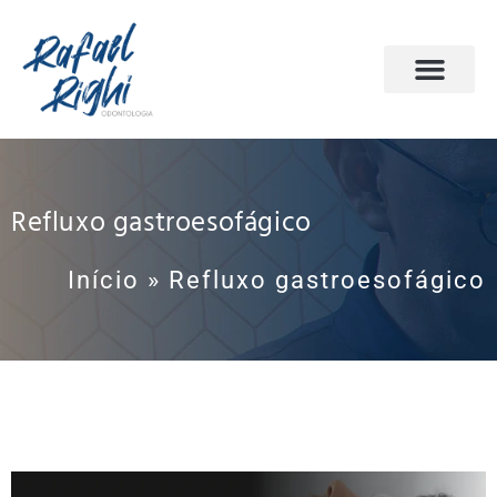
PÁGINA INICIAL
ODONTOLOGIA DO SONO
AGENDE SUA CONSULTA
Refluxo gastroesofágico
Início
»
Refluxo gastroesofágico