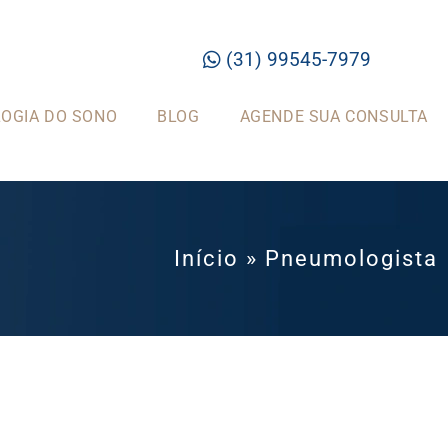
(31) 99545-7979
OGIA DO SONO
BLOG
AGENDE SUA CONSULTA
Início
»
Pneumologista