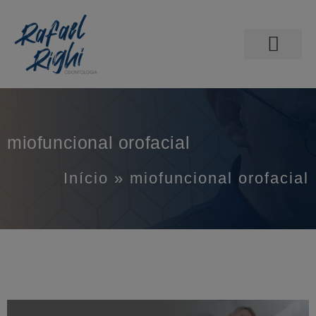
PÁGINA INICIAL
ODONTOLOGIA DO SONO
AGENDE SUA CONSULTA
miofuncional orofacial
Início
»
miofuncional orofacial