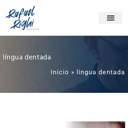
PÁGINA INICIAL
ODONTOLOGIA DO SONO
AGENDE SUA CONSULTA
língua dentada
Início
»
língua dentada