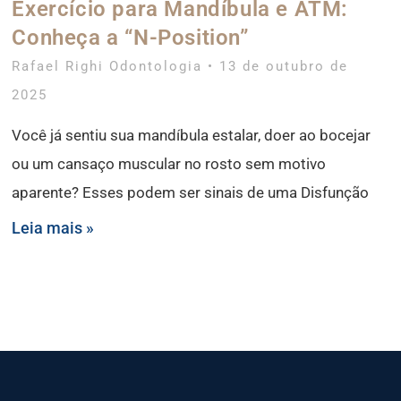
Exercício para Mandíbula e ATM:
Conheça a “N-Position”
Rafael Righi Odontologia
13 de outubro de
2025
Você já sentiu sua mandíbula estalar, doer ao bocejar
ou um cansaço muscular no rosto sem motivo
aparente? Esses podem ser sinais de uma Disfunção
Leia mais »