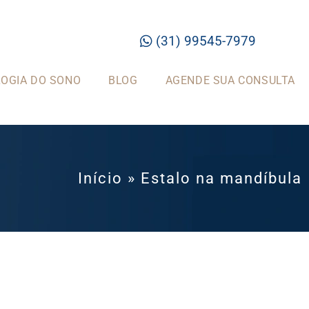
(31) 99545-7979
OGIA DO SONO
BLOG
AGENDE SUA CONSULTA
Início
»
Estalo na mandíbula