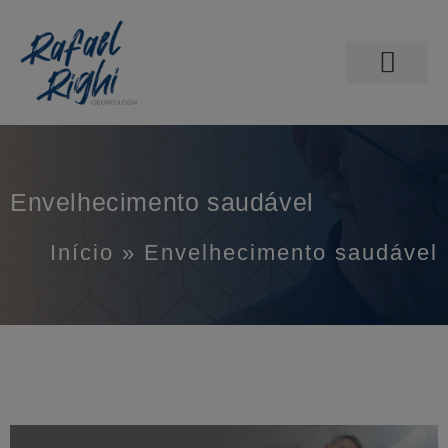
PÁGINA INICIAL
ODONTOLOGIA DO SONO
AGENDE SUA CONSULTA
Envelhecimento saudável
Início
»
Envelhecimento saudável