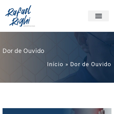
PÁGINA INICIAL
ODONTOLOGIA DO SONO
AGENDE SUA CONSULTA
Dor de Ouvido
Início
»
Dor de Ouvido