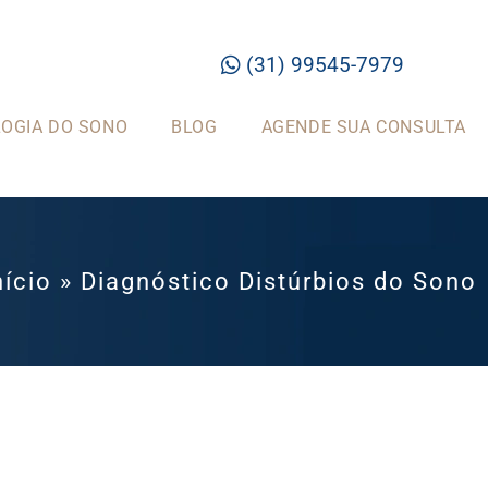
(31) 99545-7979
OGIA DO SONO
BLOG
AGENDE SUA CONSULTA
nício
»
Diagnóstico Distúrbios do Sono