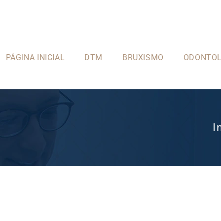
PÁGINA INICIAL
DTM
BRUXISMO
ODONTOL
I