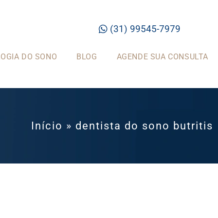
(31) 99545-7979
OGIA DO SONO
BLOG
AGENDE SUA CONSULTA
Início
»
dentista do sono butritis