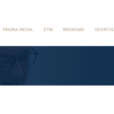
PÁGINA INICIAL
DTM
BRUXISMO
ODONTOL