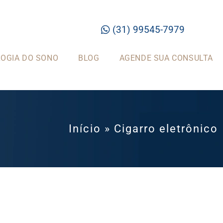
(31) 99545-7979
OGIA DO SONO
BLOG
AGENDE SUA CONSULTA
Início
»
Cigarro eletrônico