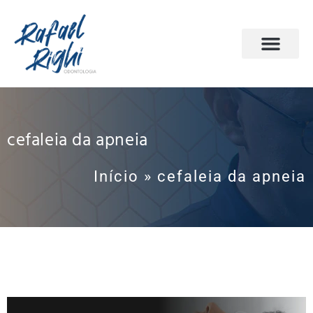
PÁGINA INICIAL
ODONTOLOGIA DO SONO
AGENDE SUA CONSULTA
cefaleia da apneia
Início
»
cefaleia da apneia