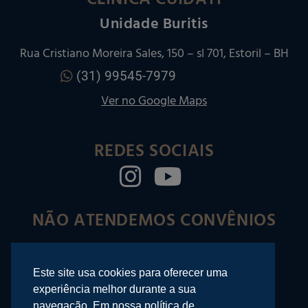
CLÍNICA CUIDATI
Unidade Buritis
Rua Cristiano Moreira Sales, 150 – sl 701, Estoril – BH
(31) 99545-7979
Ver no Google Maps
REDES SOCIAIS
NÃO ATENDEMOS CONVÊNIOS
Este site usa cookies para oferecer uma
©2025 Rafael Righi – Odontologia
experiência melhor durante a sua
navegação. Em nossa política de