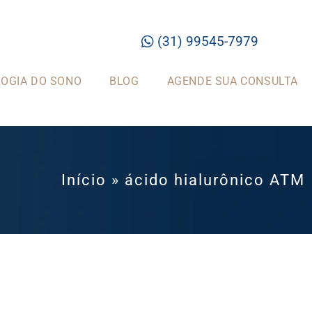
(31) 99545-7979
OGIA DO SONO
BLOG
AGENDE SUA CONSULTA
Início
»
ácido hialurônico ATM