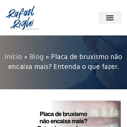
PÁGINA INICIAL
ODONTOLOGIA DO SONO
AGENDE SUA CONSULTA
Início
»
Blog
»
Placa de bruxismo não
encaixa mais? Entenda o que fazer.