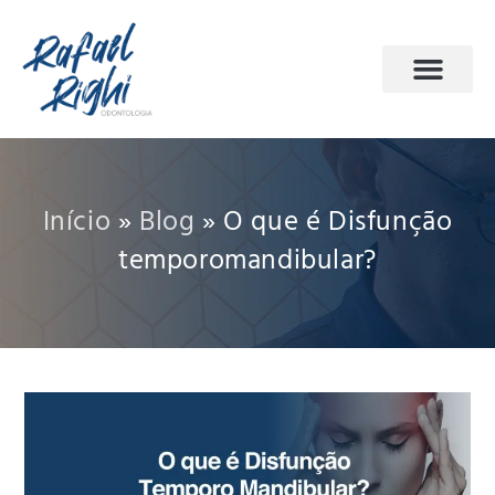
PÁGINA INICIAL
ODONTOLOGIA DO SONO
AGENDE SUA CONSULTA
Início
»
Blog
»
O que é Disfunção
temporomandibular?