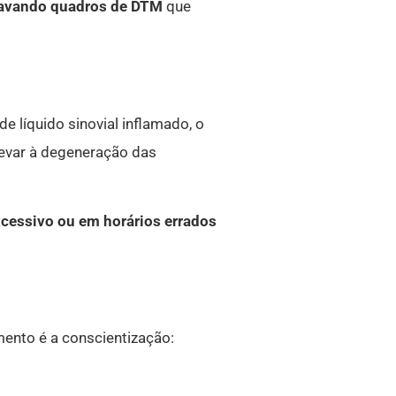
avando quadros de DTM
que
e líquido sinovial inflamado, o
levar à degeneração das
xcessivo ou em horários errados
amento é a conscientização: