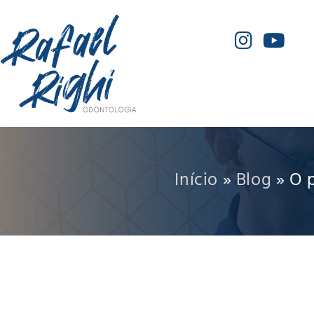
Início
»
Blog
»
O p