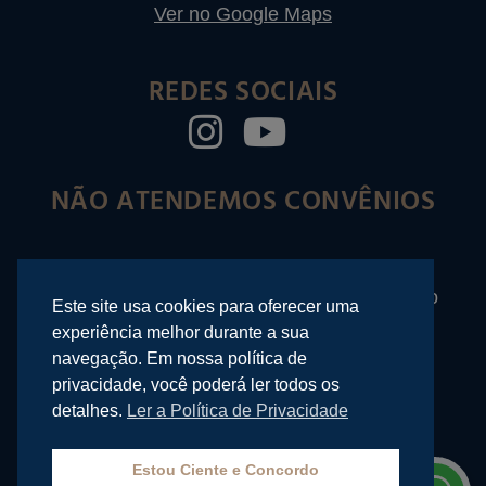
Ver no Google Maps
REDES SOCIAIS
NÃO ATENDEMOS CONVÊNIOS
©
2026
| Rafael Righi – Odontologia em Belo
Este site usa cookies para oferecer uma
Horizonte
experiência melhor durante a sua
Desenvolvido por
navegação. Em nossa política de
privacidade, você poderá ler todos os
detalhes.
Ler a Política de Privacidade
Estou Ciente e Concordo