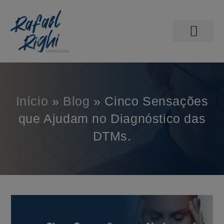
PÁGINA INICIAL
ODONTOLOGIA DO SONO
AGENDE SUA CONSULTA
Início
»
Blog
»
Cinco Sensações
que Ajudam no Diagnóstico das
DTMs.