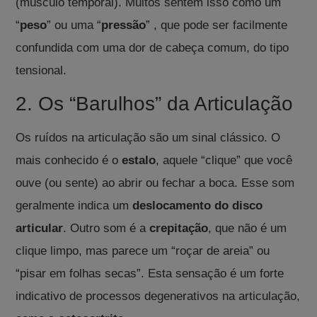
(músculo temporal)
.
Muitos sentem isso como um
“
peso
” ou uma “
pressão
”
, que pode ser facilmente
confundida com uma dor de cabeça comum, do tipo
tensional
.
2. Os “Barulhos” da Articulação
Os ruídos na articulação são um sinal clássico.
O
mais conhecido é o
estalo
, aquele “clique” que você
ouve (ou sente) ao abrir ou fechar a boca
.
Esse som
geralmente indica um
deslocamento do disco
articular
.
Outro som é a
crepitação
, que não é um
clique limpo, mas parece um “roçar de areia” ou
“pisar em folhas secas”
.
Esta sensação é um forte
indicativo de processos degenerativos na articulação,