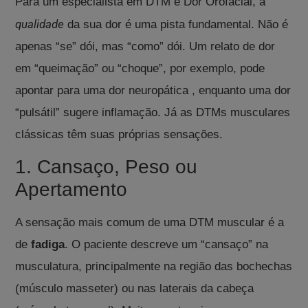
Para um especialista em DTM e Dor Orofacial, a
qualidade
da sua dor é uma pista fundamental. Não é
apenas “se” dói, mas “como” dói.
Um relato de dor
em “queimação” ou “choque”, por exemplo, pode
apontar para uma dor neuropática
, enquanto uma dor
“pulsátil” sugere inflamação
. Já as DTMs musculares
clássicas têm suas próprias sensações.
1. Cansaço, Peso ou
Apertamento
A sensação mais comum de uma DTM muscular é a
de
fadiga
.
O paciente descreve um “cansaço” na
musculatura, principalmente na região das bochechas
(músculo masseter)
ou nas laterais da cabeça