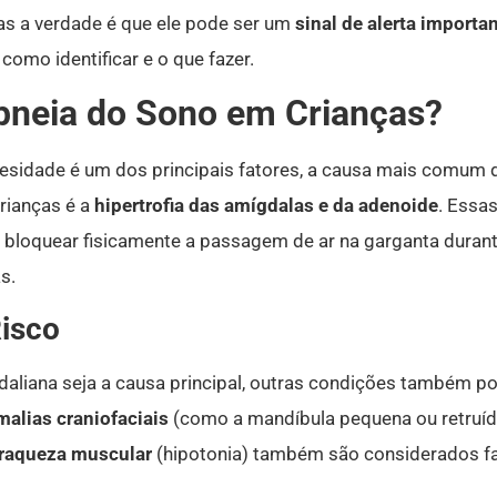
mas a verdade é que ele pode ser um
sinal de alerta import
omo identificar e o que fazer.
pneia do Sono em Crianças?
besidade é um dos principais fatores, a causa mais comum
rianças é a
hipertrofia das amígdalas e da adenoide
.
Essas
 bloquear fisicamente a passagem de ar na garganta durant
s.
Risco
aliana seja a causa principal, outras condições também po
alias craniofaciais
(como a mandíbula pequena ou retruíd
raqueza muscular
(hipotonia) também são considerados fat