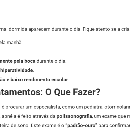
al dormida aparecem durante o dia. Fique atento se a cria
la manhã.
.
mente pela boca
durante o dia.
u hiperatividade
.
ão e baixo rendimento escolar
.
atamentos: O Que Fazer?
o é procurar um especialista, como um pediatra, otorrinola
a apnéia é feito através da
polissonografia
, um exame que m
nteira de sono.
Este exame é o
“padrão-ouro”
para confirmar