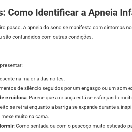
: Como Identificar a Apneia Inf
meiro passo. A apneia do sono se manifesta com sintomas no
u são confundidos com outras condições.
presentar:
resente na maioria das noites.
mentos de silêncio seguidos por um engasgo ou um som expl
de e ruidosa
: Parece que a criança está se esforçando muito
peito se retrai enquanto a barriga se expande durante a insp
se mexe muito na cama.
dormir
: Como sentada ou com o pescoço muito esticado para